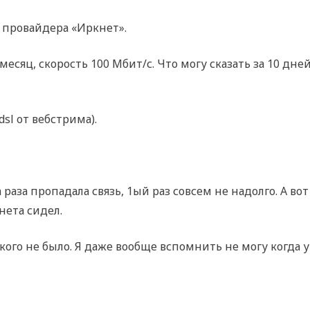
м провайдера «Иркнет».
сяц, скорость 100 Мбит/с. Что могу сказать за 10 дне
sl от вебстрима).
 раза пропадала связь, 1ый раз совсем не надолго. А вот
рнета сидел.
кого не было. Я даже вообще вспомнить не могу когда у