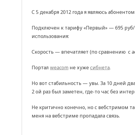
С 5 декабря 2012 года я являюсь абоненто
Подключен к тарифу «Первый» — 695 руб/ме
использования:
Скорость — впечатляет (по сравнению с ad
Портал
weacom
не хуже
сибнета
.
Но вот стабильность — увы. За 10 дней два
2 ой раз был заметен, где-то час без инте
Не критично конечно, но с вебстримом та
меня на вебстриме пропадала связь.