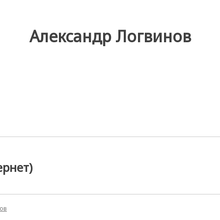
Александр Логвинов
ернет)
нов