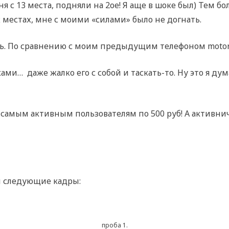
ня с 13 места, подняли на 2ое! Я аще в шоке был) Тем бо
х местах, мне с моими «силами» было не догнать.
ь. По сравнению с моим предыдущим телефоном motorol
ми… даже жалко его с собой и таскать-то. Ну это я ду
 самым активным пользователям по 500 руб! А активнича
ал следующие кадры:
проба 1.