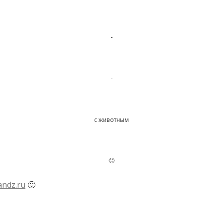
-
-
с животным
🙂
andz.ru
🙂