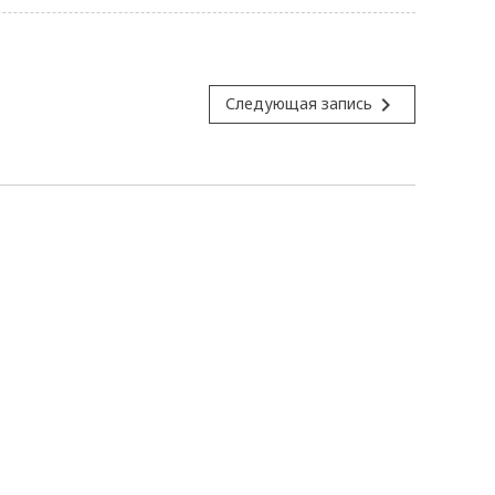
navigate_next
Следующая запись