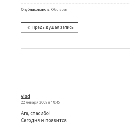
Опубликовано в:
Обо всем
Навигация
navigate_before
Предыдущая запись
по
записям
vlad
22 января 2009 в 18:45
Ага, cпасибо!
Сегодня и появится.