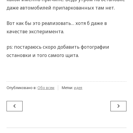
даже автомобилей припаркованных там нет.
Вот как бы это реализовать… хотя б даже в
качестве эксперимента.
ps: постараюсь скоро добавить фотографии
остановки и того самого щита.
Опубликовано в:
Обо всем
Метки:
идея
Навигация
navigate_before
navigate_next
по
записям