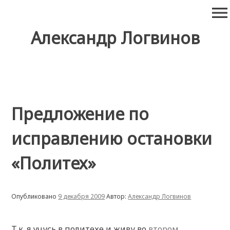
Перейти
menu
к
содержимому
Александр Логвинов
Предложение по
исправлению остановки
«Политех»
Опубликовано
9 декабря 2009
Автор:
Александр Логвинов
Т.к. я учусь в политехе и живу во
втором