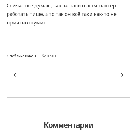
Сейчас всё думаю, как заставить компьютер
работать тише, а то так он всё таки как-то не
приятно шумит…
Опубликовано в:
Обо всем
Навигация
navigate_before
navigate_next
по
записям
Комментарии